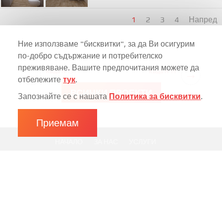
1
2
3
4
Напред
Ние използваме "бисквитки", за да Ви осигурим
по-добро съдържание и потребителско
преживяване. Вашите предпочитания можете да
←
→
Къща Н 13
Къща Н 11
отбележите
тук
.
ВСИЧКИ ПРОЕКТИ
Запознайте се с нашата
Политика за бисквитки
.
Приемам
НАЧАЛО
ЗА НАС
УСЛУГИ
РЕАЛИЗИРАНИ ПРОЕКТИ
ЦЕНИ И ПАКЕТИ
УСЛОВИЯ ЗА ПОЛЗВАНЕ
ПОЛИТИКА ЗА ПОВЕРИТЕЛНОСТ
КОНТАКТИ